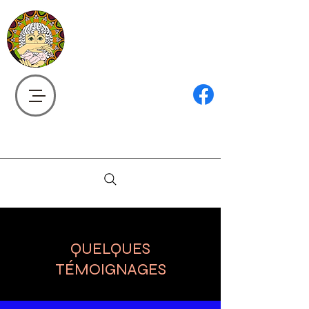
ÉCOLE DE
MASSOTHÉRAPIE
CLAUDE DELISLE
581 235-3265
claudely@videotron.ca
QUELQUES
TÉMOIGNAGES